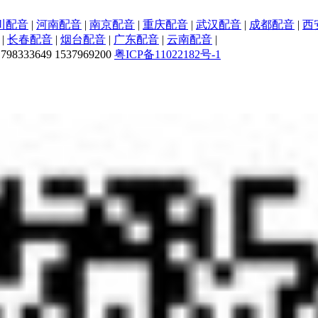
川配音
|
河南配音
|
南京配音
|
重庆配音
|
武汉配音
|
成都配音
|
西
|
长春配音
|
烟台配音
|
广东配音
|
云南配音
|
33649 1537969200
粤ICP备11022182号-1