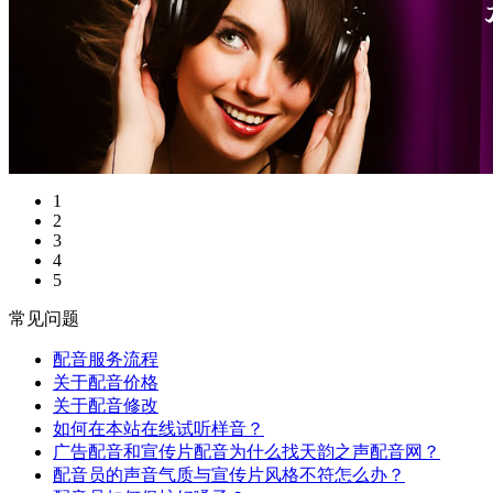
1
2
3
4
5
常见问题
配音服务流程
关于配音价格
关于配音修改
如何在本站在线试听样音？
广告配音和宣传片配音为什么找天韵之声配音网？
配音员的声音气质与宣传片风格不符怎么办？