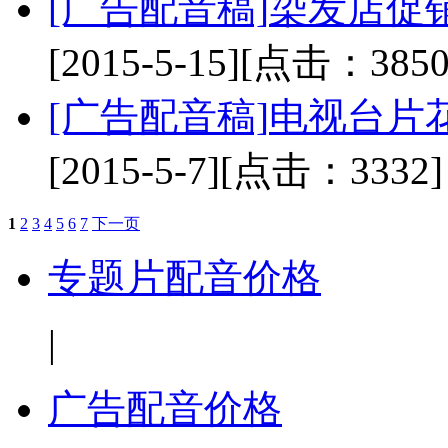
[广告配音稿]
染发店促
[2015-5-15]
[点击：3850
[广告配音稿]
电视台片
[2015-5-7]
[点击：3332]
1
2
3
4
5
6
7
下一页
专题片配音价格
|
广告配音价格