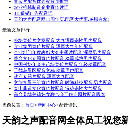
宣传片配音优秀配音员推荐
农业机械制造企业宣传片词
315促销广告配音词
天韵之声配音网11周年庆,配音大优惠,感恩有您!
最新文章排行
外培宣传片文案配音 大气浑厚磁性男声配音
实业集团宣传片配音 浑厚大气年轻配音
企业部门年度表彰大会主题片配音 浑厚男声配音
茅台文化专题宣传片配音 稳重成熟男声配音
中国科协年会主论坛宣传片配音 年轻稳重配音
千鹤岛景区配音文稿 稳重男声配音
政府专题片配音 浑厚大气配音
文旅实景三维宣传片配音 时尚科技配音 男声配音
泰山非遗文化宣传片配音 沉稳磁性大气配音
高台县城关镇妇女联合会工作专题片配音脚本
当前位置：
首页
>
新闻中心
>
配音资讯
天韵之声配音网全体员工祝您