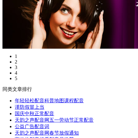
1
2
3
4
5
同类文章排行
年轻轻松配音科普地图课程配音
谨防假冒上当
国庆中秋正常配音
天韵之声配音网五一劳动节正常配音
公益广告配音词
天韵之声配音网春节放假通知