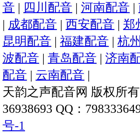
音
|
四川配音
|
河南配音
|
|
成都配音
|
西安配音
|
郑
昆明配音
|
福建配音
|
杭
波配音
|
青岛配音
|
济南
配音
|
云南配音
|
天韵之声配音网 版权所有 
36938693 QQ：798333649
号-1