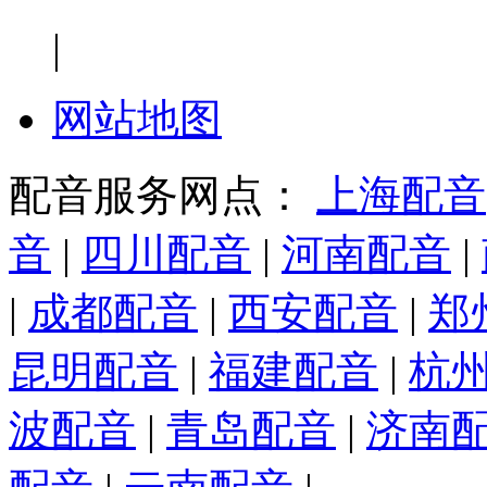
|
网站地图
配音服务网点：
上海配音
音
|
四川配音
|
河南配音
|
|
成都配音
|
西安配音
|
郑
昆明配音
|
福建配音
|
杭
波配音
|
青岛配音
|
济南