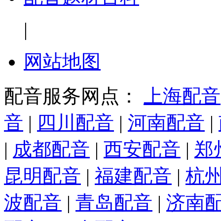
|
网站地图
配音服务网点：
上海配音
音
|
四川配音
|
河南配音
|
|
成都配音
|
西安配音
|
郑
昆明配音
|
福建配音
|
杭
波配音
|
青岛配音
|
济南