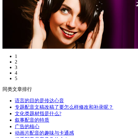
1
2
3
4
5
同类文章排行
语言的目的是传达心音
专题配音文稿改稿了要怎么样修改和补录呢？
文化类题材指是什么?
叙事配音的特质
广告的核心
动画片配音的趣味与卡通感