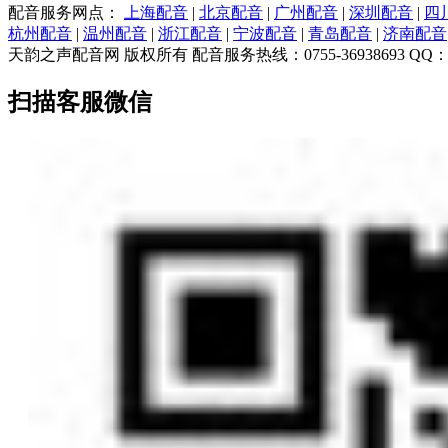
配音服务网点：
上海配音
|
北京配音
|
广州配音
|
深圳配音
|
四
杭州配音
|
温州配音
|
浙江配音
|
宁波配音
|
青岛配音
|
济南配音
天韵之声配音网 版权所有 配音服务热线：0755-36938693 QQ：7983
扫描客服微信