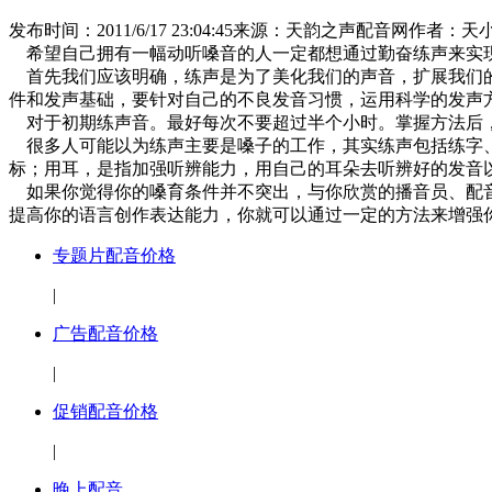
发布时间：2011/6/17 23:04:45
来源：天韵之声配音网
作者：天
希望自己拥有一幅动听嗓音的人一定都想通过勤奋练声来实现
首先我们应该明确，练声是为了美化我们的声音，扩展我们的
件和发声基础，要针对自己的不良发音习惯，运用科学的发声
对于初期练声音。最好每次不要超过半个小时。掌握方法后
很多人可能以为练声主要是嗓子的工作，其实练声包括练字、
标；用耳，是指加强听辨能力，用自己的耳朵去听辨好的发音
如果你觉得你的嗓育条件并不突出，与你欣赏的播音员、配音
提高你的语言创作表达能力，你就可以通过一定的方法来增强
专题片配音价格
|
广告配音价格
|
促销配音价格
|
晚上配音