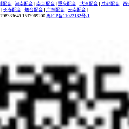
川配音
|
河南配音
|
南京配音
|
重庆配音
|
武汉配音
|
成都配音
|
西
|
长春配音
|
烟台配音
|
广东配音
|
云南配音
|
33649 1537969200
粤ICP备11022182号-1