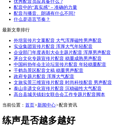
优秀配音员应具备什么 ?
配音中的“真实感”－准确的力量
配音与播音、朗诵有什么不同?
什么是语言节奏？
最新文章排行
外培宣传片文案配音 大气浑厚磁性男声配音
实业集团宣传片配音 浑厚大气年轻配音
企业部门年度表彰大会主题片配音 浑厚男声配音
茅台文化专题宣传片配音 稳重成熟男声配音
中国科协年会主论坛宣传片配音 年轻稳重配音
千鹤岛景区配音文稿 稳重男声配音
政府专题片配音 浑厚大气配音
文旅实景三维宣传片配音 时尚科技配音 男声配音
泰山非遗文化宣传片配音 沉稳磁性大气配音
高台县城关镇妇女联合会工作专题片配音脚本
当前位置：
首页
>
新闻中心
>
配音资讯
练声是否越多越好