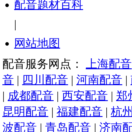
配音题材百科
|
网站地图
配音服务网点：
上海配音
音
|
四川配音
|
河南配音
|
|
成都配音
|
西安配音
|
郑
昆明配音
|
福建配音
|
杭
波配音
|
青岛配音
|
济南