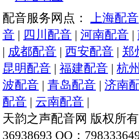
配音服务网点：
上海配音
音
|
四川配音
|
河南配音
|
|
成都配音
|
西安配音
|
郑
昆明配音
|
福建配音
|
杭
波配音
|
青岛配音
|
济南
配音
|
云南配音
|
天韵之声配音网 版权所有 
36938693 QQ：798333649