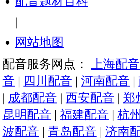
配音题材百科
|
网站地图
配音服务网点：
上海配音
音
|
四川配音
|
河南配音
|
|
成都配音
|
西安配音
|
郑
昆明配音
|
福建配音
|
杭
波配音
|
青岛配音
|
济南