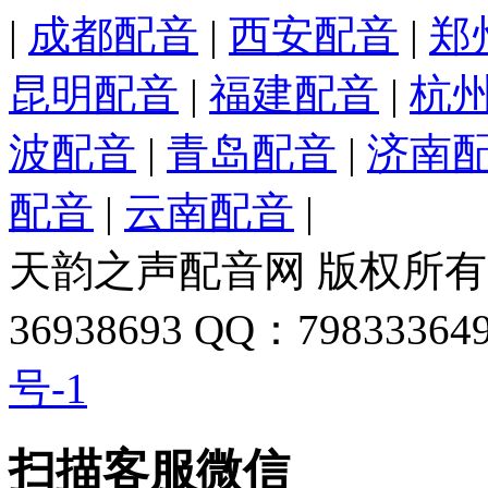
|
成都配音
|
西安配音
|
郑
昆明配音
|
福建配音
|
杭
波配音
|
青岛配音
|
济南
配音
|
云南配音
|
天韵之声配音网 版权所有 
36938693 QQ：798333649
号-1
扫描客服微信