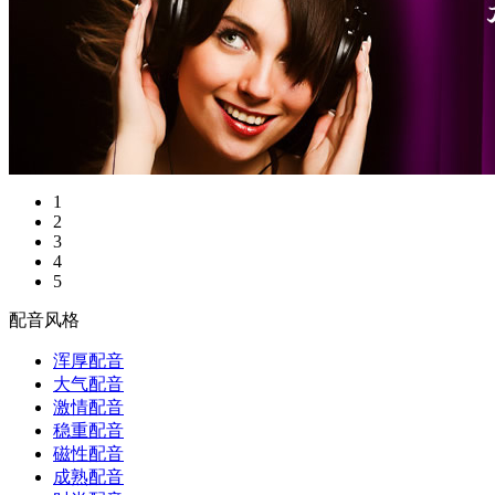
1
2
3
4
5
配音风格
浑厚配音
大气配音
激情配音
稳重配音
磁性配音
成熟配音