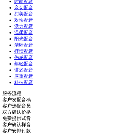
时尚配音
亲切配音
甜美配音
欢快配音
活力配音
温柔配音
阳光配音
清晰配音
抒情配音
伤感配音
年轻配音
讲述配音
厚重配音
科技配音
服务流程
客户发配音稿
客户选配音员
双方确认价格
免费提供试音
客户确认样音
客户安排付款