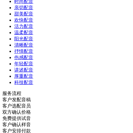
时尚配音
亲切配音
甜美配音
欢快配音
活力配音
温柔配音
阳光配音
清晰配音
抒情配音
伤感配音
年轻配音
讲述配音
厚重配音
科技配音
服务流程
客户发配音稿
客户选配音员
双方确认价格
免费提供试音
客户确认样音
客户安排付款