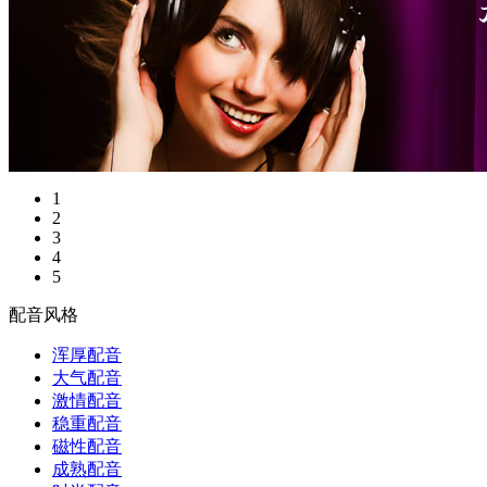
1
2
3
4
5
配音风格
浑厚配音
大气配音
激情配音
稳重配音
磁性配音
成熟配音