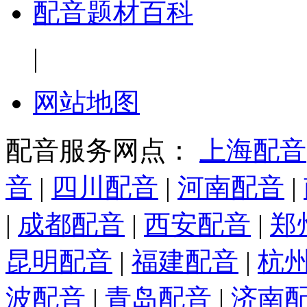
配音题材百科
|
网站地图
配音服务网点：
上海配音
音
|
四川配音
|
河南配音
|
|
成都配音
|
西安配音
|
郑
昆明配音
|
福建配音
|
杭
波配音
|
青岛配音
|
济南