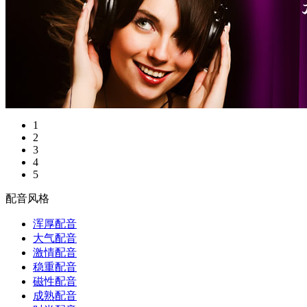
1
2
3
4
5
配音风格
浑厚配音
大气配音
激情配音
稳重配音
磁性配音
成熟配音