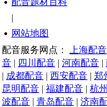
配音题材百科
|
网站地图
配音服务网点：
上海配音
音
|
四川配音
|
河南配音
|
|
成都配音
|
西安配音
|
郑
昆明配音
|
福建配音
|
杭
波配音
|
青岛配音
|
济南