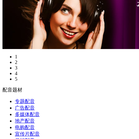
1
2
3
4
5
配音题材
专题配音
广告配音
多媒体配音
地产配音
电购配音
宣传片配音