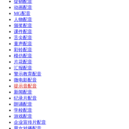
促销配音
动画配音
MG配音
人物配音
颁奖配音
课件配音
舌尖配音
童声配音
彩铃配音
模仿配音
片花配音
汇报配音
警示教育配音
微电影配音
提示音配音
新闻配音
纪录片配音
朗诵配音
学校配音
游戏配音
企业宣传片配音
男女对播配音