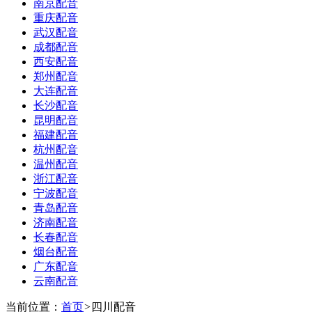
南京配音
重庆配音
武汉配音
成都配音
西安配音
郑州配音
大连配音
长沙配音
昆明配音
福建配音
杭州配音
温州配音
浙江配音
宁波配音
青岛配音
济南配音
长春配音
烟台配音
广东配音
云南配音
当前位置：
首页
>
四川配音