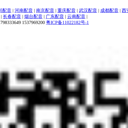
川配音
|
河南配音
|
南京配音
|
重庆配音
|
武汉配音
|
成都配音
|
西
|
长春配音
|
烟台配音
|
广东配音
|
云南配音
|
33649 1537969200
粤ICP备11022182号-1