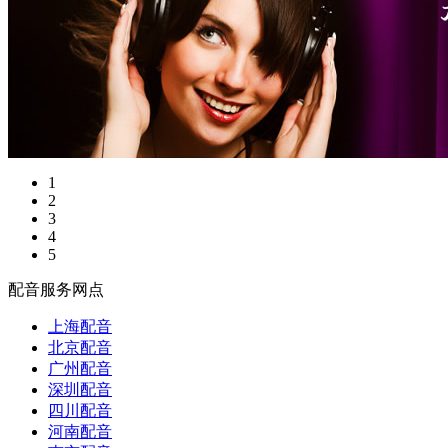
1
2
3
4
5
配音服务网点
上海配音
北京配音
广州配音
深圳配音
四川配音
河南配音