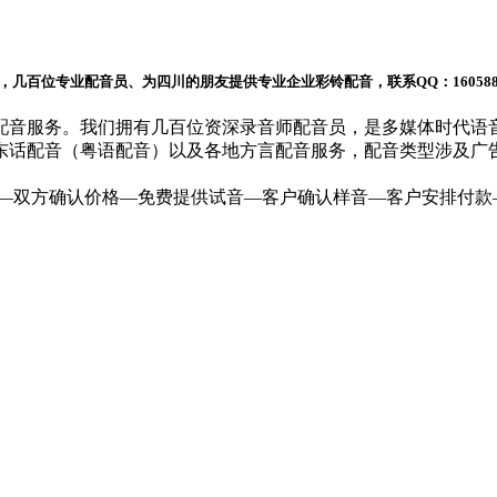
百位专业配音员、为四川的朋友提供专业企业彩铃配音，联系QQ：1605882
音服务。我们拥有几百位资深录音师配音员，是多媒体时代语
话配音（粤语配音）以及各地方言配音服务，配音类型涉及广告配
双方确认价格—免费提供试音—客户确认样音—客户安排付款